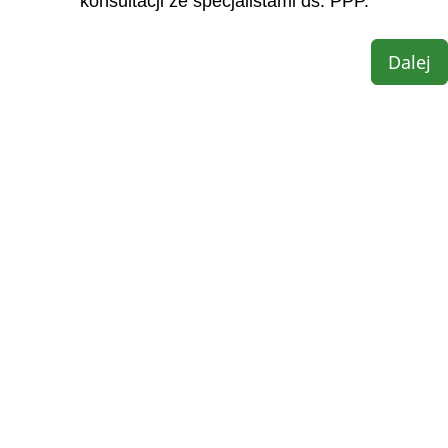
konsultacji ze specjalistami ds. PPP.
Dalej